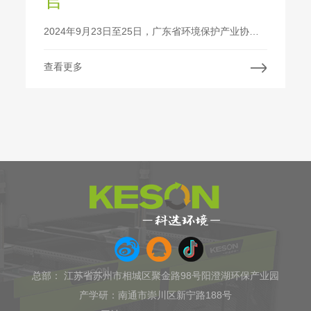
2024年9月23日至25日，广东省环境保护产业协会与中贸慕尼黑展览(上海)有限公司及慕尼黑博览集团携手举办的2024中国环博会深圳展成功闭幕。本届展会在中国环境科学学会的大力支持下，以“绿色转型，共筑低碳未来”为主题，汇集环境治理与绿色发展的尖端科技与解决方案，全面涵盖了城市、工业及农村环境治理的众多领域。
查看更多
总部： 江苏省苏州市相城区聚金路98号阳澄湖环保产业园
产学研：南通市崇川区新宁路188号